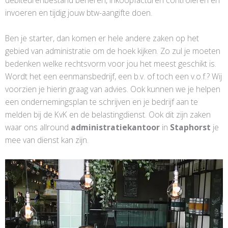
debiteurenbestand beheren, inkoopfacturen controleren en
invoeren en tijdig jouw btw-aangifte doen.
Ben je starter, dan komen er hele andere zaken op het
gebied van administratie om de hoek kijken. Zo zul je moeten
bedenken welke rechtsvorm voor jou het meest geschikt is.
Wordt het een eenmansbedrijf, een b.v. of toch een v.o.f.? Wij
voorzien je hierin graag van advies. Ook kunnen we je helpen
een ondernemingsplan te schrijven en je bedrijf aan te
melden bij de KvK en de belastingdienst. Ook dit zijn zaken
waar ons allround
administratiekantoor
in
Staphorst
je
mee van dienst kan zijn.