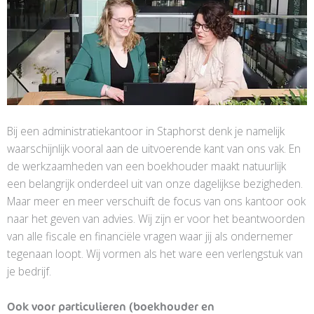
Bij een administratiekantoor in Staphorst denk je namelijk
waarschijnlijk vooral aan de uitvoerende kant van ons vak. En
de werkzaamheden van een boekhouder maakt natuurlijk
een belangrijk onderdeel uit van onze dagelijkse bezigheden.
Maar meer en meer verschuift de focus van ons kantoor ook
naar het geven van advies. Wij zijn er voor het beantwoorden
van alle fiscale en financiële vragen waar jij als ondernemer
tegenaan loopt. Wij vormen als het ware een verlengstuk van
je bedrijf.
Ook voor particulieren (boekhouder en