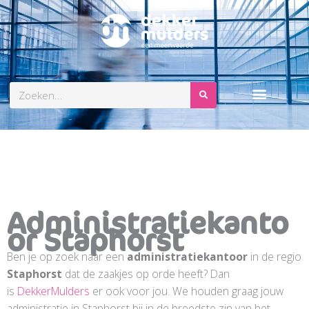
Zoeken
Administratiekanto
Or Staphorst
Ben je op zoek naar een
administratiekantoor
in de regio
Staphorst
dat de zaakjes op orde heeft? Dan
is
DekkerMulders
er ook voor jou. We houden graag jouw
administratie in Staphorst bij in de breedste zin van het