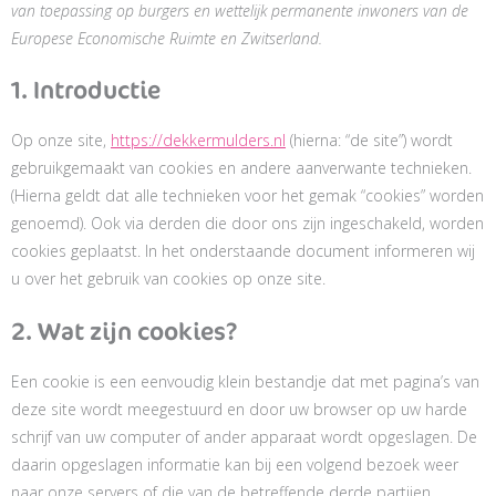
to
to
to
to
to
to
to
to
van toepassing op burgers en wettelijk permanente inwoners van de
service
service
service
service
service
service
service
service
Europese Economische Ruimte en Zwitserland.
elementor
wordpress
google-
wordfence
google-
google-
google-
diversen
1. Introductie
analytics
fonts
recaptcha
maps
Op onze site,
https://dekkermulders.nl
(hierna: “de site”) wordt
gebruikgemaakt van cookies en andere aanverwante technieken.
(Hierna geldt dat alle technieken voor het gemak “cookies” worden
genoemd). Ook via derden die door ons zijn ingeschakeld, worden
cookies geplaatst. In het onderstaande document informeren wij
u over het gebruik van cookies op onze site.
2. Wat zijn cookies?
Een cookie is een eenvoudig klein bestandje dat met pagina’s van
deze site wordt meegestuurd en door uw browser op uw harde
schrijf van uw computer of ander apparaat wordt opgeslagen. De
daarin opgeslagen informatie kan bij een volgend bezoek weer
naar onze servers of die van de betreffende derde partijen