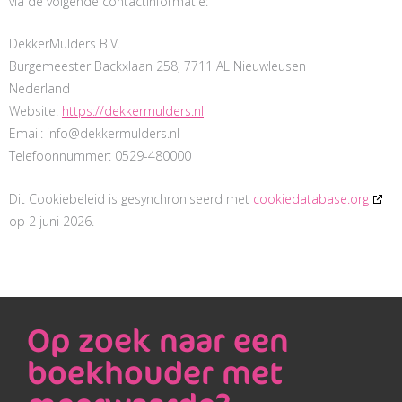
via de volgende contactinformatie:
DekkerMulders B.V.
Burgemeester Backxlaan 258, 7711 AL Nieuwleusen
Nederland
Website:
https://dekkermulders.nl
Email:
info@
dekkermulders.nl
Telefoonnummer: 0529-480000
Dit Cookiebeleid is gesynchroniseerd met
cookiedatabase.org
op 2 juni 2026.
Op zoek naar een
boekhouder met