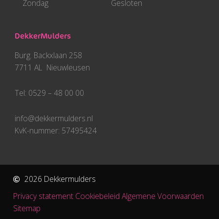
Zondag
Gesloten
DekkerMulders
Burg. Backxlaan 258
7711 AL Nieuwleusen
Tel: 0529 – 48 00 00
info@dekkermulders.nl
KvK-nummer: 57495424
2026 Dekkermulders
Privacy statement
Cookiebeleid
Algemene Voorwaarden​
Sitemap