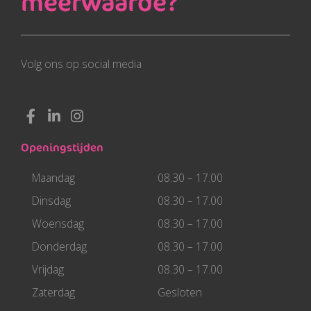
meerwaarde?
Volg ons op social media
F
L
I
a
i
n
c
n
s
Openingstijden
e
k
t
b
e
a
Maandag
08.30 – 17.00
o
d
g
o
i
r
Dinsdag
08.30 – 17.00
k
n
a
Woensdag
08.30 – 17.00
-
-
m
f
i
Donderdag
08.30 – 17.00
n
Vrijdag
08.30 – 17.00
Zaterdag
Gesloten