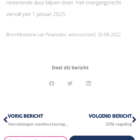
resterende duur blijven doen. Het overgangsrecht
vervalt per 1 januari 2025.
Bron:Ministerie van Financiën| wetsvoorstel| 20-09-2022
Deel dit bericht
Vorige
V
VORIG BERICHT
VOLGEND BERICHT
Verruimingen werkkostenregeling
30%-regeling