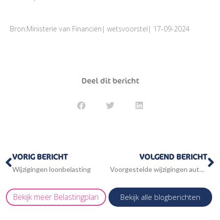
Bron:Ministerie van Financiën| wetsvoorstel| 17-09-2024
Deel dit bericht
Vorige
V
VORIG BERICHT
VOLGEND BERICHT
Wijzigingen loonbelasting
Voorgestelde wijzigingen autobelastingen
Bekijk meer
Belastingplan
Bekijk alle blogberichten