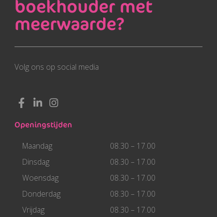
boekhouder met
meerwaarde?
Volg ons op social media
F
L
I
a
i
n
c
n
s
Openingstijden
e
k
t
b
e
a
Maandag
08.30 – 17.00
o
d
g
o
i
r
Dinsdag
08.30 – 17.00
k
n
a
Woensdag
08.30 – 17.00
-
-
m
f
i
Donderdag
08.30 – 17.00
n
Vrijdag
08.30 – 17.00