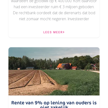
waardeert de goodwill op € 400.000. Kort daarvoor
had een investeerder ruim € 3 miljoen geboden.
De rechtbank oordeelt dat de dierenarts dat bod
niet zomaar mocht negeren. Investeerder
LEES MEER
Rente van 9% op lening van ouders is
niet zakelijk