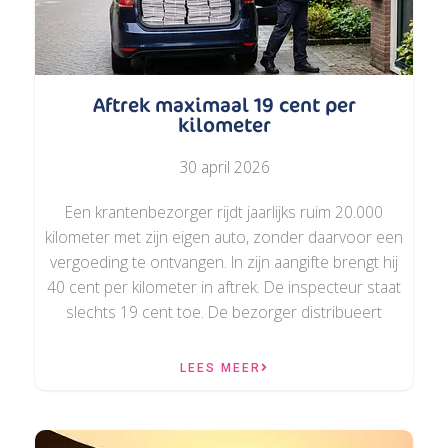
Aftrek maximaal 19 cent per
kilometer
30 april 2026
Een krantenbezorger rijdt jaarlijks ruim 20.000
kilometer met zijn eigen auto, zonder daarvoor een
vergoeding te ontvangen. In zijn aangifte brengt hij
40 cent per kilometer in aftrek. De inspecteur staat
slechts 19 cent toe. De bezorger distribueert
LEES MEER