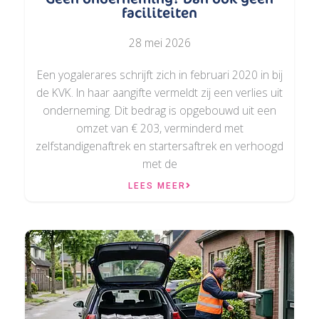
faciliteiten
28 mei 2026
Een yogalerares schrijft zich in februari 2020 in bij
de KVK. In haar aangifte vermeldt zij een verlies uit
onderneming. Dit bedrag is opgebouwd uit een
omzet van € 203, verminderd met
zelfstandigenaftrek en startersaftrek en verhoogd
met de
LEES MEER