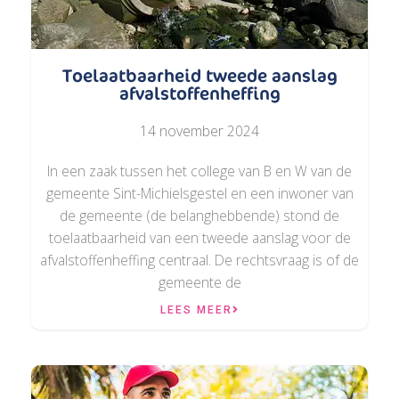
Toelaatbaarheid tweede aanslag
afvalstoffenheffing
14 november 2024
In een zaak tussen het college van B en W van de
gemeente Sint-Michielsgestel en een inwoner van
de gemeente (de belanghebbende) stond de
toelaatbaarheid van een tweede aanslag voor de
afvalstoffenheffing centraal. De rechtsvraag is of de
gemeente de
LEES MEER