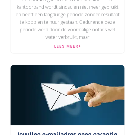
kantoorpand wordt sindsdien niet meer gebruikt
en heeft een langdurige periode zonder resultaat
te koop en te huur gestaan. Gedurende deze
periode werd door de voormalige notaris wel
water verbruikt, maar
LEES MEER
Invullen e-mailadres geen garantie