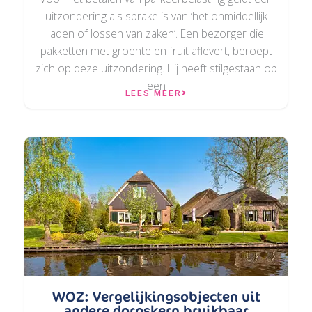
uitzondering als sprake is van ‘het onmiddellijk
laden of lossen van zaken’. Een bezorger die
pakketten met groente en fruit aflevert, beroept
zich op deze uitzondering. Hij heeft stilgestaan op
een
LEES MEER
WOZ: Vergelijkingsobjecten uit
andere dorpskern bruikbaar