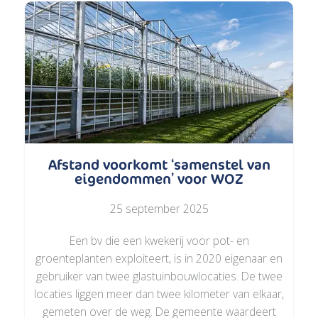
Afstand voorkomt ‘samenstel van
eigendommen’ voor WOZ
25 september 2025
Een bv die een kwekerij voor pot- en
groenteplanten exploiteert, is in 2020 eigenaar en
gebruiker van twee glastuinbouwlocaties. De twee
locaties liggen meer dan twee kilometer van elkaar,
gemeten over de weg. De gemeente waardeert