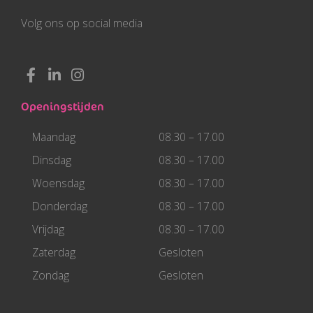
Volg ons op social media
F
L
I
a
i
n
c
n
s
Openingstijden
e
k
t
b
e
a
Maandag
08.30 – 17.00
o
d
g
o
i
r
Dinsdag
08.30 – 17.00
k
n
a
Woensdag
08.30 – 17.00
-
-
m
f
i
Donderdag
08.30 – 17.00
n
Vrijdag
08.30 – 17.00
Zaterdag
Gesloten
Zondag
Gesloten