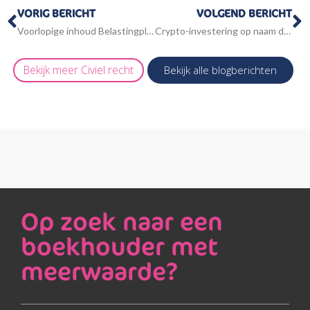
Vorige
V
VORIG BERICHT
VOLGEND BERICHT
Voorlopige inhoud Belastingplan 2027
Crypto-investering op naam dga niet aftrekbaar bij bv
Bekijk meer
Civiel recht
Bekijk alle blogberichten
Op zoek naar een
boekhouder met
meerwaarde?