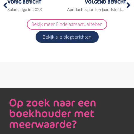
Vorige
V
VORIG BERICHT
VOLGEND BERICHT
Salaris dga in 2023
Aandachtspunten jaarafsluiting 2023
Bekijk meer
Eindejaarsactualiteiten
Bekijk alle blogberichten
Op zoek naar een
boekhouder met
meerwaarde?