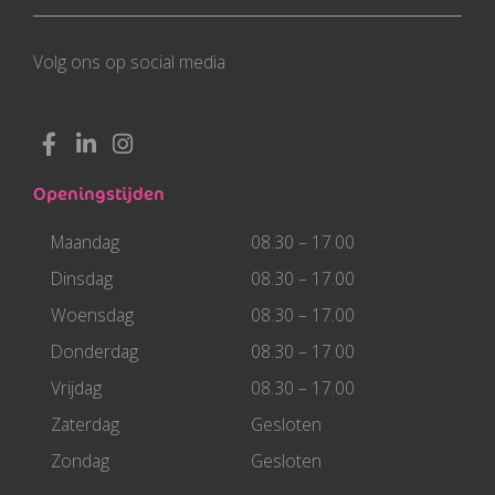
Volg ons op social media
F
L
I
a
i
n
c
n
s
Openingstijden
e
k
t
b
e
a
Maandag
08.30 – 17.00
o
d
g
o
i
r
Dinsdag
08.30 – 17.00
k
n
a
Woensdag
08.30 – 17.00
-
-
m
f
i
Donderdag
08.30 – 17.00
n
Vrijdag
08.30 – 17.00
Zaterdag
Gesloten
Zondag
Gesloten