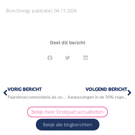
Bron:Overig| publicatie| 04-11-2024
Deel dit bericht
Vorige
V
VORIG BERICHT
VOLGEND BERICHT
Paardenaccommodatie als onderdeel van de eigen woning?
Aanpassingen in de 30%-regeling
Bekijk meer
Eindejaarsactualiteiten
Bekijk alle blogberichten