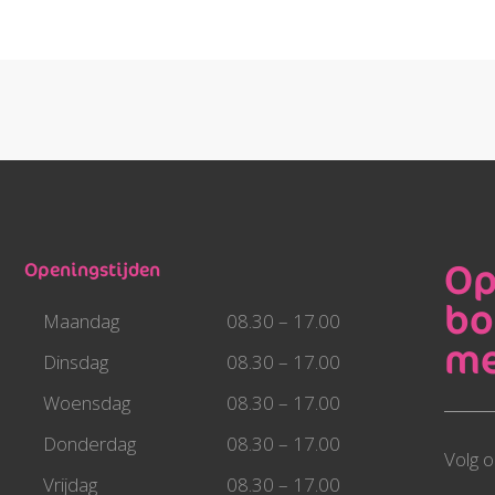
Op
Openingstijden
bo
Maandag
08.30 – 17.00
me
Dinsdag
08.30 – 17.00
Woensdag
08.30 – 17.00
Donderdag
08.30 – 17.00
Volg o
Vrijdag
08.30 – 17.00