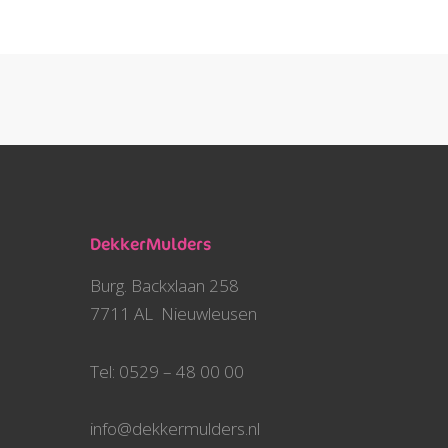
DekkerMulders
Burg. Backxlaan 258
7711 AL Nieuwleusen
Tel: 0529 – 48 00 00
info@dekkermulders.nl