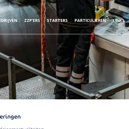
EDRIJVEN
ZZP’ERS
STARTERS
PARTICULIEREN
LINKS
teringen