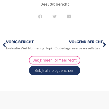
Deel dit bericht
Vorige
V
VORIG BERICHT
VOLGEND BERICHT
Evaluatie Wet Normering Topinkomens aanleiding voor aanpassing van de wet
Oudedagsreserve en zelfstandigenaftrek
Bekijk meer
Formeel recht
Bekijk alle blogberichten