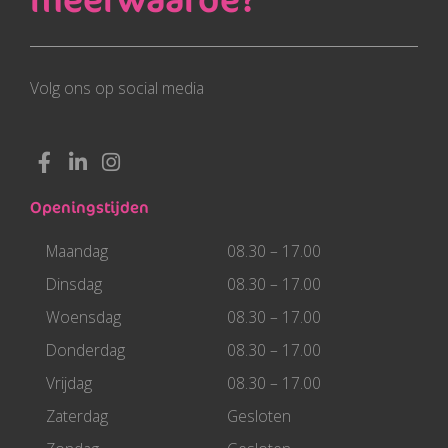
Volg ons op social media
F
L
I
a
i
n
c
n
s
Openingstijden
e
k
t
b
e
a
Maandag
08.30 – 17.00
o
d
g
o
i
r
Dinsdag
08.30 – 17.00
k
n
a
Woensdag
08.30 – 17.00
-
-
m
f
i
Donderdag
08.30 – 17.00
n
Vrijdag
08.30 – 17.00
Zaterdag
Gesloten