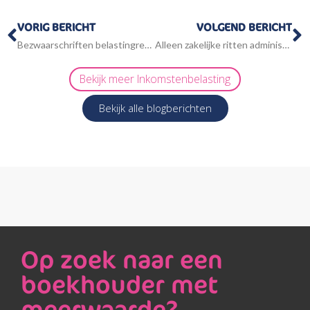
Vorige
V
VORIG BERICHT
VOLGEND BERICHT
Bezwaarschriften belastingrente Vpb aangewezen als massaal bezwaar
Alleen zakelijke ritten administreren blijkt niet voldoende
Bekijk meer
Inkomstenbelasting
Bekijk alle blogberichten
Op zoek naar een
boekhouder met
meerwaarde?