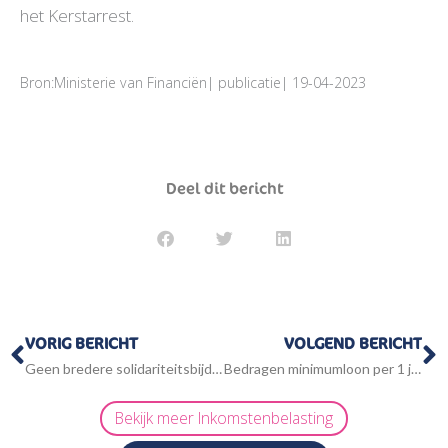
het Kerstarrest.
Bron:Ministerie van Financiën| publicatie| 19-04-2023
Deel dit bericht
Vorige
V
VORIG BERICHT
VOLGEND BERICHT
Geen bredere solidariteitsbijdrage of extra schijf in de vennootschapsbelasting
Bedragen minimumloon per 1 juli 2023
Bekijk meer
Inkomstenbelasting