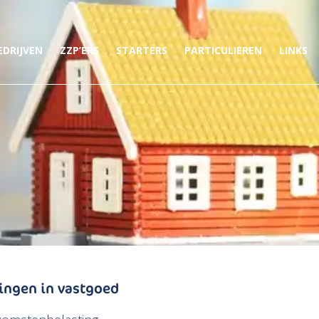
EDRIJVEN
ZZP’ERS
STARTERS
PARTICULIEREN
LINKS
gingen in vastgoed