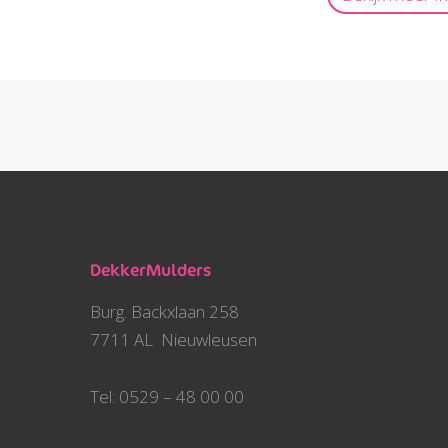
DekkerMulders
Burg. Backxlaan 258
7711 AL Nieuwleusen
Tel: 0529 – 48 00 00