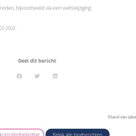
den, bijvoorbeeld via een wetswijziging.
-02-2023
Deel dit bericht
Stand van zak
nkomstenbelasting
Bekijk alle blogberichten