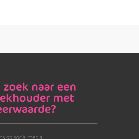
 zoek naar een
ekhouder met
erwaarde?
ns op social media