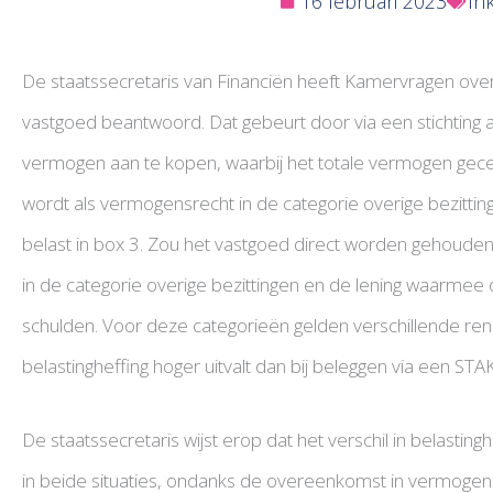
16 februari 2023
In
De staatssecretaris van Financiën heeft Kamervragen over
vastgoed beantwoord. Dat gebeurt door via een stichting
vermogen aan te kopen, waarbij het totale vermogen gecer
wordt als vermogensrecht in de categorie overige bezitt
belast in box 3. Zou het vastgoed direct worden gehouden 
in de categorie overige bezittingen en de lening waarmee 
schulden. Voor deze categorieën gelden verschillende re
belastingheffing hoger uitvalt dan bij beleggen via een STAK
De staatssecretaris wijst erop dat het verschil in belasting
in beide situaties, ondanks de overeenkomst in vermogen