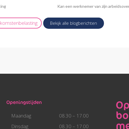
ting
Kan een werknemer van zijn arbeidsover
nkomstenbelasting
Bekijk alle blogberichten
Op
Openingstijden
bo
Maandag
08.30 – 17.00
me
Dinsdag
08.30 – 17.00