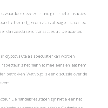
 bot, waardoor deze zelfstandig en snel transacties
erband te beëindigen om zich volledig te richten op
eer dan zesduizend transacties uit. De activiteit
in cryptovaluta als speculatief kan worden
specteur is het hier niet mee eens en laat hem
den betrokken. Wat volgt, is een discussie over de
evert.
teur. De handelsresultaten zijn niet alleen het
en objectieve voordeelsverwachting. Ondanks de