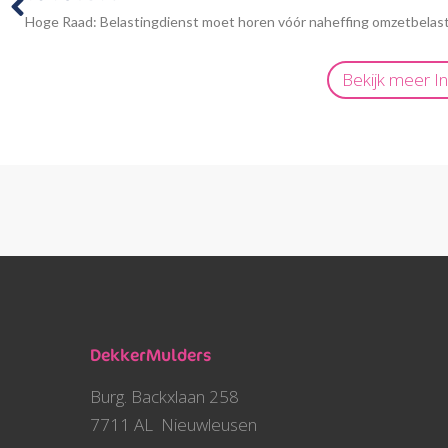
Hoge Raad: Belastingdienst moet horen vóór naheffing omzetbelas
Bekijk meer
I
DekkerMulders
Burg. Backxlaan 258
7711 AL Nieuwleusen