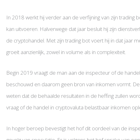
In 2018 werkt hij verder aan de verfijning van zijn trading
kan uitvoeren. Halverwege dat jaar besluit hij zijn dienstv
de cryptohandel. Met zijn trading bot voert hij in dat jaar m
groeit aanzienlijk, zowel in volume als in complexiteit.
Begin 2019 vraagt de man aan de inspecteur of de handel 
beschouwd en daarom geen bron van inkomen vormt. De in
weten dat de behaalde resultaten in de heffing zullen wor
vraag of de handel in cryptovaluta belastbaar inkomen opl
In hoger beroep bevestigt het hof dit oordeel van de inspec
gevolg van speculatie. Er is volgens het hof sprake van e