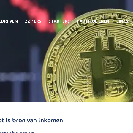
EDRIJVEN
ZZP’ERS
STARTERS
PARTICULIEREN
LINKS
ot is bron van inkomen