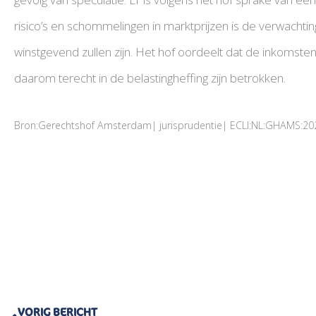
risico’s en schommelingen in marktprijzen is de verwachting 
winstgevend zullen zijn. Het hof oordeelt dat de inkomste
daarom terecht in de belastingheffing zijn betrokken.
Bron:Gerechtshof Amsterdam| jurisprudentie| ECLI:NL:GHAMS:20
Vorige
VORIG BERICHT