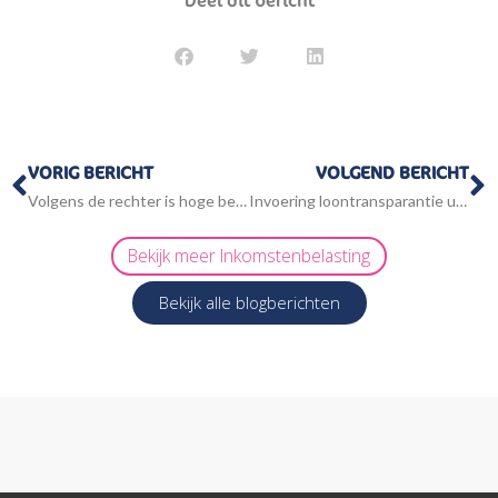
Deel dit bericht
Vorige
V
VORIG BERICHT
VOLGEND BERICHT
Volgens de rechter is hoge belastingrente oneerlijk
Invoering loontransparantie uitgesteld tot 2027
Bekijk meer
Inkomstenbelasting
Bekijk alle blogberichten