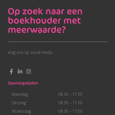
Op zoek naar een
boekhouder met
meerwaarde?
Volg ons op social media
F
L
I
a
i
n
c
n
s
Openingstijden
e
k
t
b
e
a
Maandag
08.30 – 17.00
o
d
g
o
i
r
Dinsdag
08.30 – 17.00
k
n
a
Woensdag
08.30 – 17.00
-
-
m