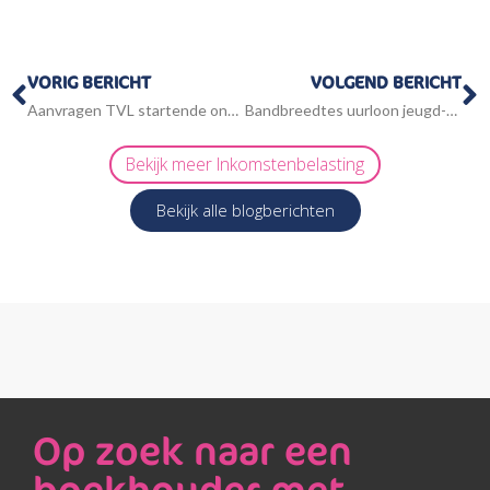
Vorige
V
VORIG BERICHT
VOLGEND BERICHT
Aanvragen TVL startende ondernemers
Bandbreedtes uurloon jeugd-LIV 2022
Bekijk meer
Inkomstenbelasting
Bekijk alle blogberichten
Op zoek naar een
boekhouder met