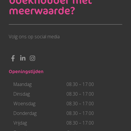
meerwaarde?
Volg ons op social media
F
L
I
a
i
n
c
n
s
Openingstijden
e
k
t
b
e
a
Maandag
08.30 – 17.00
o
d
g
o
i
r
Dinsdag
08.30 – 17.00
k
n
a
Woensdag
08.30 – 17.00
-
-
m
f
i
Donderdag
08.30 – 17.00
n
Vrijdag
08.30 – 17.00