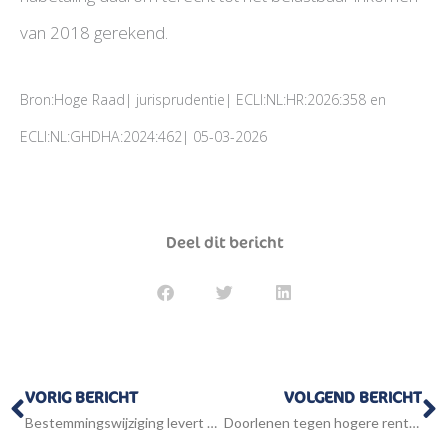
van 2018 gerekend.
Bron:Hoge Raad| jurisprudentie| ECLI:NL:HR:2026:358 en
ECLI:NL:GHDHA:2024:462| 05-03-2026
Deel dit bericht
Vorige
V
VORIG BERICHT
VOLGEND BERICHT
Bestemmingswijziging levert belastbare winst op
Doorlenen tegen hogere rente is winstuitdeling