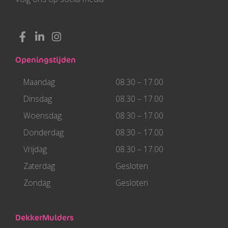
F
L
I
a
i
n
c
n
s
Openingstijden
e
k
t
b
e
a
Maandag
08.30 – 17.00
o
d
g
o
i
r
Dinsdag
08.30 – 17.00
k
n
a
Woensdag
08.30 – 17.00
-
-
m
f
i
Donderdag
08.30 – 17.00
n
Vrijdag
08.30 – 17.00
Zaterdag
Gesloten
Zondag
Gesloten
DekkerMulders