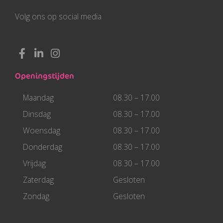
Volg ons op social media
F
L
I
a
i
n
c
n
s
Openingstijden
e
k
t
b
e
a
Maandag
08.30 – 17.00
o
d
g
o
i
r
Dinsdag
08.30 – 17.00
k
n
a
Woensdag
08.30 – 17.00
-
-
m
f
i
Donderdag
08.30 – 17.00
n
Vrijdag
08.30 – 17.00
Zaterdag
Gesloten
Zondag
Gesloten