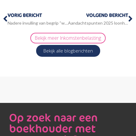
Vorige
V
VORIG BERICHT
VOLGEND BERICHT
Nadere invulling van begrip “werkelijk rendement”
Aandachtspunten 2025 loonheffingen
Bekijk meer
Inkomstenbelasting
Bekijk alle blogberichten
Op zoek naar een
boekhouder met