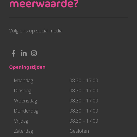
meerwaarde?
Volg ons op social media
F
L
I
a
i
n
c
n
s
Openingstijden
e
k
t
b
e
a
Maandag
08.30 – 17.00
o
d
g
o
i
r
Dinsdag
08.30 – 17.00
k
n
a
Woensdag
08.30 – 17.00
-
-
m
f
i
Donderdag
08.30 – 17.00
n
Vrijdag
08.30 – 17.00
Zaterdag
Gesloten