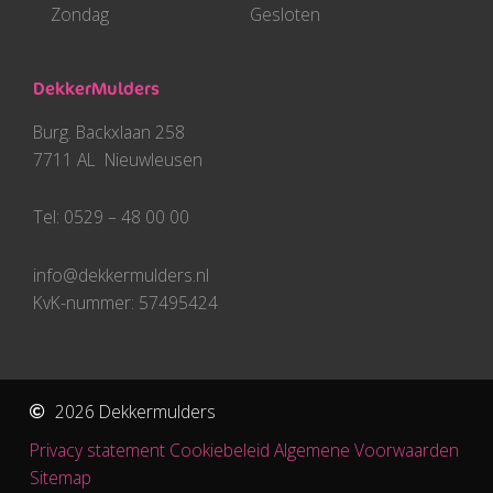
Zondag
Gesloten
DekkerMulders
Burg. Backxlaan 258
7711 AL Nieuwleusen
Tel: 0529 – 48 00 00
info@dekkermulders.nl
KvK-nummer: 57495424
2026 Dekkermulders
Privacy statement
Cookiebeleid
Algemene Voorwaarden​
Sitemap