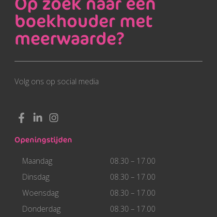
Op zoek naar een
boekhouder met
meerwaarde?
Volg ons op social media
F
L
I
a
i
n
c
n
s
Openingstijden
e
k
t
b
e
a
Maandag
08.30 – 17.00
o
d
g
o
i
r
Dinsdag
08.30 – 17.00
k
n
a
Woensdag
08.30 – 17.00
-
-
m
f
i
Donderdag
08.30 – 17.00
n