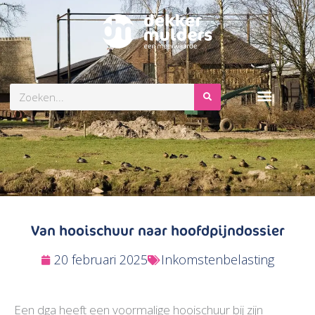
Zoeken
Van hooischuur naar hoofdpijndossier
20 februari 2025
Inkomstenbelasting
Een dga heeft een voormalige hooischuur bij zijn