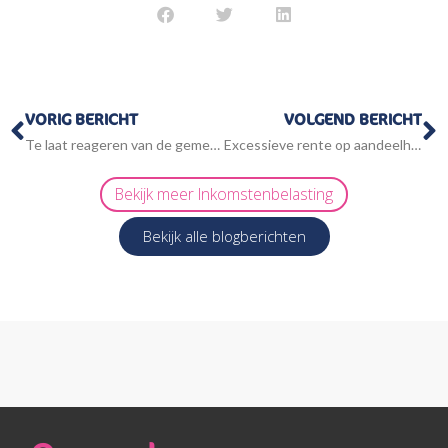
Vorige
V
VORIG BERICHT
VOLGEND BERICHT
Te laat reageren van de gemeente heeft dwangsom tot gevolg
Excessieve rente op aandeelhoudersleningen doorbreekt fbi-status
Bekijk meer
Inkomstenbelasting
Bekijk alle blogberichten