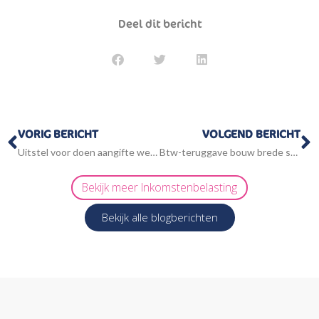
Deel dit bericht
Vorige
V
VORIG BERICHT
VOLGEND BERICHT
Uitstel voor doen aangifte wel of niet verleend?
Btw-teruggave bouw brede school: heeft de gemeente zichzelf in de voet geschoten?
Bekijk meer
Inkomstenbelasting
Bekijk alle blogberichten