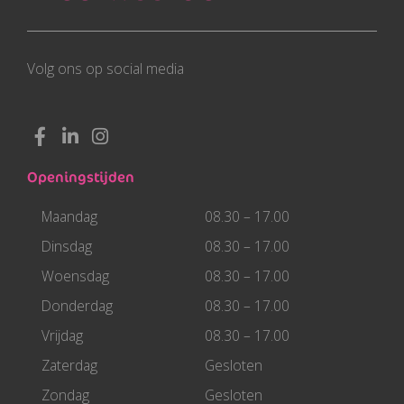
Volg ons op social media
F
L
I
a
i
n
c
n
s
Openingstijden
e
k
t
b
e
a
Maandag
08.30 – 17.00
o
d
g
o
i
r
Dinsdag
08.30 – 17.00
k
n
a
Woensdag
08.30 – 17.00
-
-
m
f
i
Donderdag
08.30 – 17.00
n
Vrijdag
08.30 – 17.00
Zaterdag
Gesloten
Zondag
Gesloten