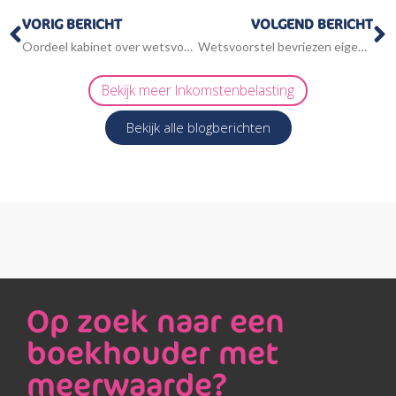
Vorige
V
VORIG BERICHT
VOLGEND BERICHT
Oordeel kabinet over wetsvoorstel voorwaardelijke eindafrekening bij grensoverschrijdende zetelverplaatsing
Wetsvoorstel bevriezen eigen risico zorgverzekering
Bekijk meer
Inkomstenbelasting
Bekijk alle blogberichten
Op zoek naar een
boekhouder met
meerwaarde?