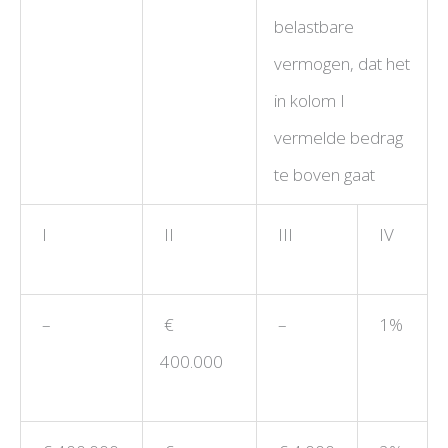
belastbare
vermogen, dat het
in kolom I
vermelde bedrag
te boven gaat
I
II
III
IV
–
€
–
1%
400.000