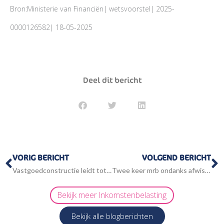
Bron:Ministerie van Financiën| wetsvoorstel| 2025-
0000126582| 18-05-2025
Deel dit bericht
Vorige
V
VORIG BERICHT
VOLGEND BERICHT
Vastgoedconstructie leidt tot resultaat uit overige werkzaamheden
Twee keer mrb ondanks afwisselend gebruik
Bekijk meer
Inkomstenbelasting
Bekijk alle blogberichten