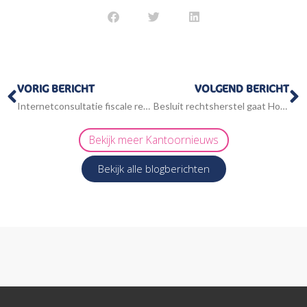
Vorige
V
VORIG BERICHT
VOLGEND BERICHT
Internetconsultatie fiscale regelingen
Besluit rechtsherstel gaat Hof Arnhem-Leeuwarden niet ver genoeg
Bekijk meer
Kantoornieuws
Bekijk alle blogberichten