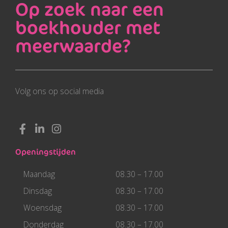
Op zoek naar een
boekhouder met
meerwaarde?
Volg ons op social media
F
L
I
a
i
n
c
n
s
Openingstijden
e
k
t
b
e
a
Maandag
08.30 – 17.00
o
d
g
o
i
r
Dinsdag
08.30 – 17.00
k
n
a
Woensdag
08.30 – 17.00
-
-
m
f
i
Donderdag
08.30 – 17.00