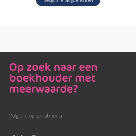
Bekijk alle blogberichten
Op zoek naar een
boekhouder met
meerwaarde?
Volg ons op social media