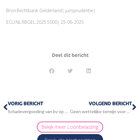
Bron:Rechtbank Gelderland| jurisprudentie|
ECLI:NL:RBGEL:2025:5000| 25-06-2025
Deel dit bericht
Vorige
V
VORIG BERICHT
VOLGEND BERICHT
Schadevergoeding van bv op privérekening is afkoop pensioen
Geen wettelijke termijn voor verliesbeschikking
Bekijk meer
Loonbelasting