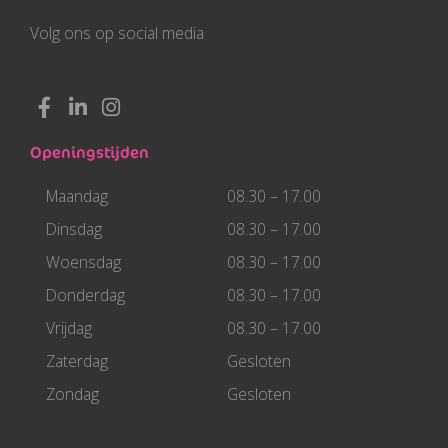
Volg ons op social media
F
L
I
a
i
n
c
n
s
Openingstijden
e
k
t
b
e
a
Maandag
08.30 – 17.00
o
d
g
o
i
r
Dinsdag
08.30 – 17.00
k
n
a
Woensdag
08.30 – 17.00
-
-
m
f
i
Donderdag
08.30 – 17.00
n
Vrijdag
08.30 – 17.00
Zaterdag
Gesloten
Zondag
Gesloten