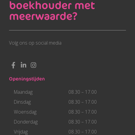
boekhouder met
meerwaarde?
Volg ons op social media
F
L
I
a
i
n
c
n
s
Openingstijden
e
k
t
b
e
a
Maandag
08.30 – 17.00
o
d
g
o
i
r
Dinsdag
08.30 – 17.00
k
n
a
Woensdag
08.30 – 17.00
-
-
m
f
i
Donderdag
08.30 – 17.00
n
Vrijdag
08.30 – 17.00