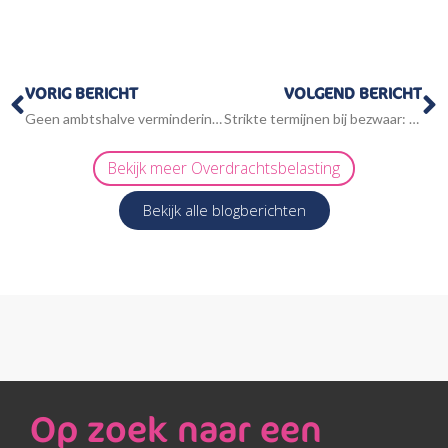
Vorige
V
VORIG BERICHT
VOLGEND BERICHT
Geen ambtshalve vermindering bij nieuwe jurisprudentie
Strikte termijnen bij bezwaar: een waarschuwing voor belastingplichtigen
Bekijk meer
Overdrachtsbelasting
Bekijk alle blogberichten
Op zoek naar een