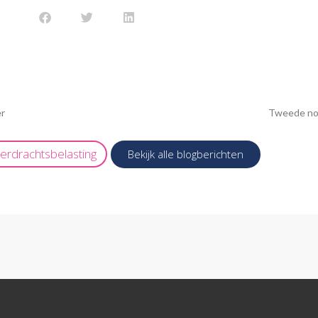
er
Tweede not
erdrachtsbelasting
Bekijk alle blogberichten