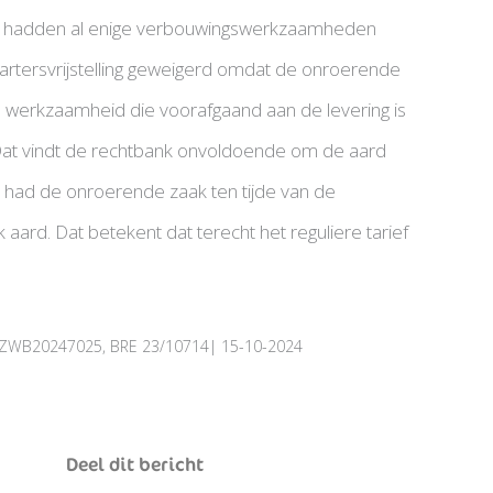
en hadden al enige verbouwingswerkzaamheden
artersvrijstelling geweigerd omdat de onroerende
ge werkzaamheid die voorafgaand aan de levering is
 Dat vindt de rechtbank onvoldoende om de aard
 had de onroerende zaak ten tijde van de
 aard. Dat betekent dat terecht het reguliere tarief
RBZWB20247025, BRE 23/10714| 15-10-2024
Deel dit bericht