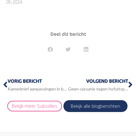
05-2024
Deel dit bericht
Vorige
V
VORIG BERICHT
VOLGEND BERICHT
Kamerbrief aanpassingen in bedrijfsopvolgingsregeling en doorschuifregeling
Geen cassatie tegen hofuitspraak over invloed vrijgesteld inkomen op ouderenkorting
Bekijk meer
Subsidies
Bekijk alle blogberichten