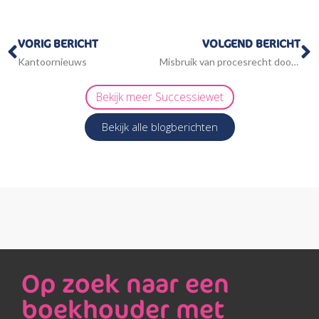
Vorige
V
VORIG BERICHT
VOLGEND BERICHT
Kantoornieuws
Misbruik van procesrecht door ondermaatse, door AI geproduceerde processtukken
Bekijk meer
Successiewet
Bekijk alle blogberichten
Op zoek naar een
boekhouder met