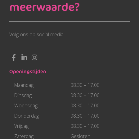
meerwaarde?
Volg ons op social media
F
L
I
a
i
n
c
n
s
Openingstijden
e
k
t
b
e
a
Maandag
08.30 – 17.00
o
d
g
o
i
r
Dinsdag
08.30 – 17.00
k
n
a
Woensdag
08.30 – 17.00
-
-
m
f
i
Donderdag
08.30 – 17.00
n
Vrijdag
08.30 – 17.00
Zaterdag
Gesloten