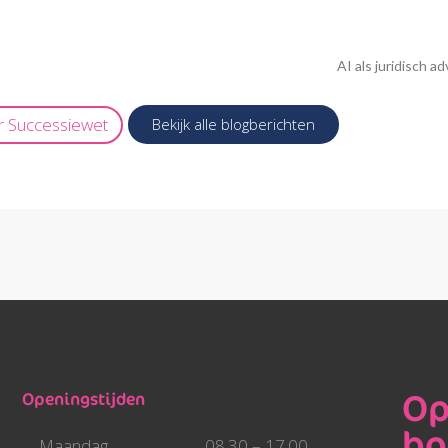
AI als juridisch a
r
Successiewet
Bekijk alle blogberichten
Op
Openingstijden
bo
Maandag
08.30 – 17.00