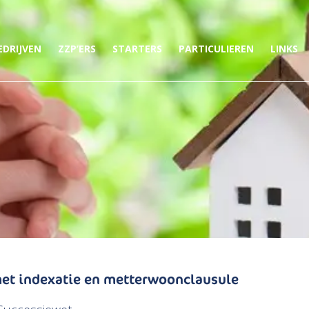
EDRIJVEN
ZZP’ERS
STARTERS
PARTICULIEREN
LINKS
et indexatie en metterwoonclausule