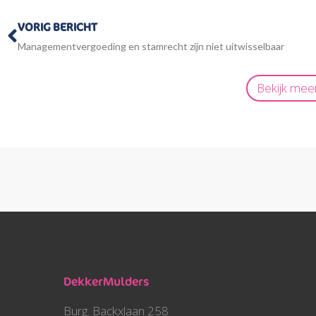
Vorige
VORIG BERICHT
Managementvergoeding en stamrecht zijn niet uitwisselbaar
Bekijk mee
DekkerMulders
Burg. Backxlaan 258