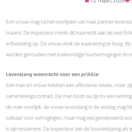
12 maart 2026
Een vrouw mag na het overlijden van haar partner levensla
maand. De inspecteur merkt dit huurrecht aan als een fictie
erfbelasting op. De vrouw vindt de waardering te hoog. Bi
worden gehouden met toekomstige huurverhogingen én met he
Levenslang woonrecht voor een prikkie
Een man en vrouw hebben een affectieve relatie, maar zi
samenlevingscontract. De man bezit via zijn bv een woning.
de man overlijdt, de vrouw levenslang in de woning mag bli
vatbaar voor verhogingen, maar mag wel geïndexeerd word
in zijn testament. De inspecteur ziet de huurverklaring a