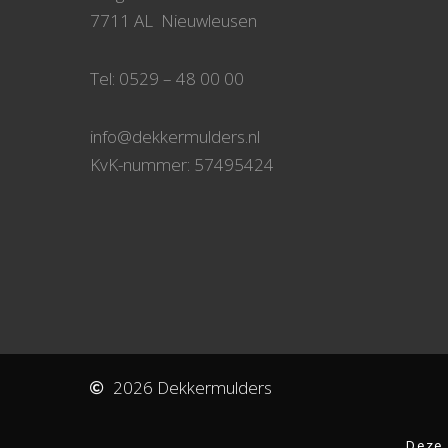
7711 AL Nieuwleusen
Tel: 0529 – 48 00 00
info@dekkermulders.nl
KvK-nummer: 57495424
2026 Dekkermulders
Deze 