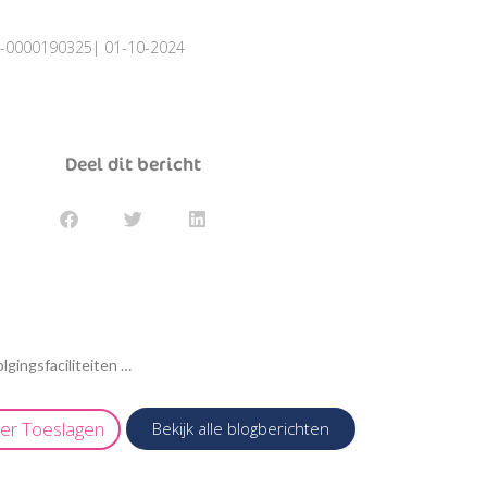
024-0000190325| 01-10-2024
Deel dit bericht
Nota van wijziging wetsvoorstel Wet aanpassing fiscale bedrijfsopvolgingsfaciliteiten 2025
eer
Toeslagen
Bekijk alle blogberichten