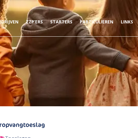
EDRIJVEN
ZZP’ERS
STARTERS
PARTICULIEREN
LINKS
eropvangtoeslag