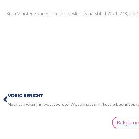
Bron:Ministerie van Financiën| besluit| Staatsblad 2024, 273; 2
Vorige
VORIG BERICHT
Bekijk m