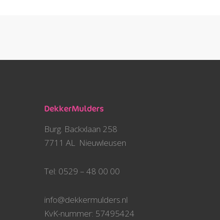
DekkerMulders
Burg. Backxlaan 258
7711 AL Nieuwleusen
Tel: 0529 – 48 00 00
info@dekkermulders.nl
KvK-nummer: 57495424