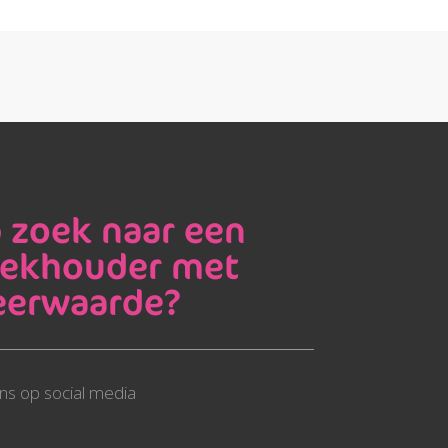
 zoek naar een
ekhouder met
erwaarde?
ns op social media