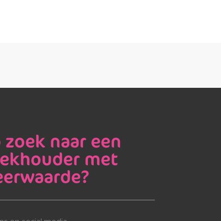
 zoek naar een
ekhouder met
erwaarde?