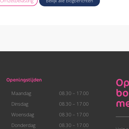
Omzetbelasting
Bekijk alle blogberichten
Op
Openingstijden
bo
Maandag
08.30 – 17.00
me
Dinsdag
08.30 – 17.00
Woensdag
08.30 – 17.00
Donderdag
08.30 – 17.00