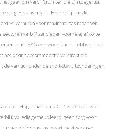
 het gaan om verblijfsruimten die zijn toegerust
 de zorg voor inventaris. Het bedrijf maakt
eerd wil verhuren voor maximaal zes maanden.
 sectoren verblijf aanbieden voor relatief korte
tementen in het BAG een woonfunctie hebben, doet
dat het bedrijf accommodatie verstrekt die
lt de verhuur onder de short-stay uitzondering en
ia die de Hoge Raad al in 2007 vaststelde voor
t verblijf, volledig gemeubileerd, geen zorg voor
elijk, maar de toepassing vraagt maatwerk per