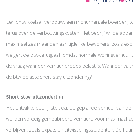
19 juni 2025
Om
Een ontwikkelaar verbouwt een monumentale boerderij to
terug over de verbouwingskosten. Het bedrijf wil de app
maximaal zes maanden aan tijdelijke bewoners, zoals expa
weigert de btw-teruggaaf, omdat normale woningverhuur btw
de vraag wanneer verhuur precies belast is. Wanneer va
de btw-belaste short-stay uitzondering?
Short-stay-uitzondering
Het ontwikkelbedrijf stelt dat de geplande verhuur van 
worden volledig gemeubileerd verhuurd voor maximaal ze
verblijven, zoals expats en uitwisselingsstudenten. De huu