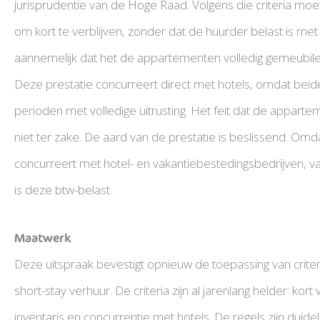
jurisprudentie van de Hoge Raad. Volgens die criteria moet
om kort te verblijven, zonder dat de huurder belast is met
aannemelijk dat het de appartementen volledig gemeubil
Deze prestatie concurreert direct met hotels, omdat beide
perioden met volledige uitrusting. Het feit dat de appar
niet ter zake. De aard van de prestatie is beslissend. Om
concurreert met hotel- en vakantiebestedingsbedrijven, va
is deze btw-belast.
Maatwerk
Deze uitspraak bevestigt opnieuw de toepassing van criter
short-stay verhuur. De criteria zijn al jarenlang helder: kor
inventaris en concurrentie met hotels. De regels zijn duid