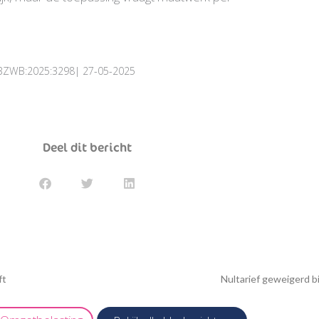
:RBZWB:2025:3298| 27-05-2025
Deel dit bericht
ft
Nultarief geweigerd bi