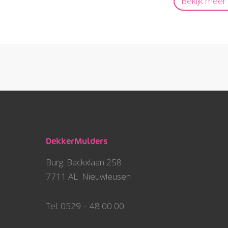
Bekijk meer
DekkerMulders
Burg. Backxlaan 258
7711 AL Nieuwleusen
Tel: 0529 – 48 00 00