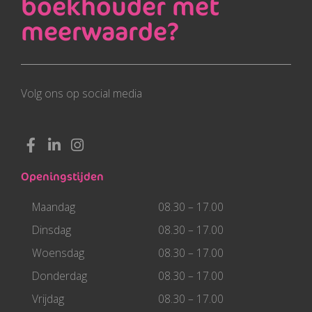
boekhouder met
meerwaarde?
Volg ons op social media
F
L
I
a
i
n
c
n
s
Openingstijden
e
k
t
b
e
a
Maandag
08.30 – 17.00
o
d
g
o
i
r
Dinsdag
08.30 – 17.00
k
n
a
Woensdag
08.30 – 17.00
-
-
m
f
i
Donderdag
08.30 – 17.00
n
Vrijdag
08.30 – 17.00