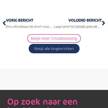
Vorige
V
VORIG BERICHT
VOLGEND BERICHT
Btw aftrekbaar bij short-stay verhuur appartementen
Laag tarief bij tijdelijk gebruik van meer dan zes maanden
Bekijk meer
Omzetbelasting
Bekijk alle blogberichten
Op zoek naar een